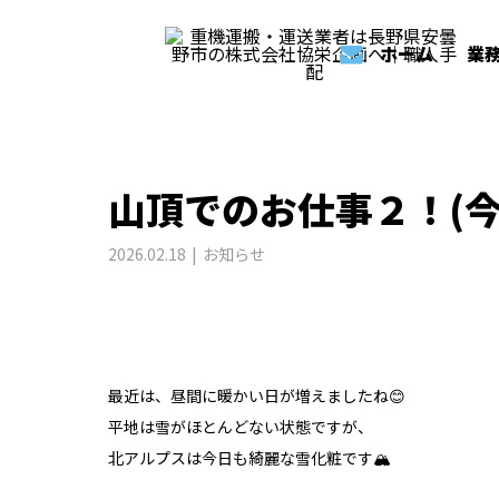
BLOG
お知らせ
山頂でのお仕事２！(今
ホーム
業
山頂でのお仕事２！(今
2026.02.18
お知らせ
最近は、昼間に暖かい日が増えましたね😊
平地は雪がほとんどない状態ですが、
北アルプスは今日も綺麗な雪化粧です🏔