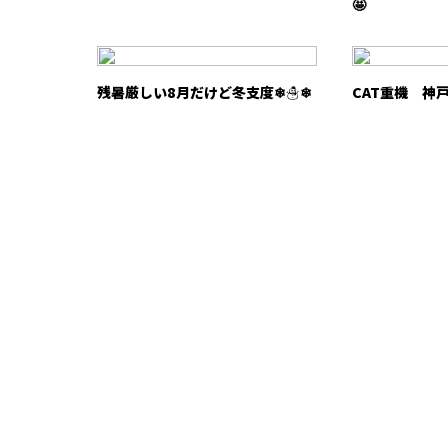
🤩
残暑厳しい8月だけど冬支度❄☃❄
CAT重機 神戸