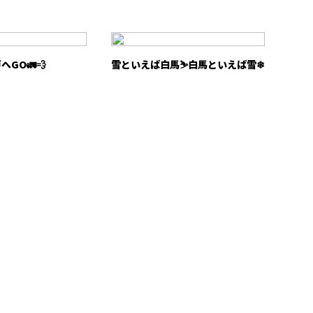
へGO🚛💨
雪といえば白馬⛷白馬といえば雪❄
お問い合わせ