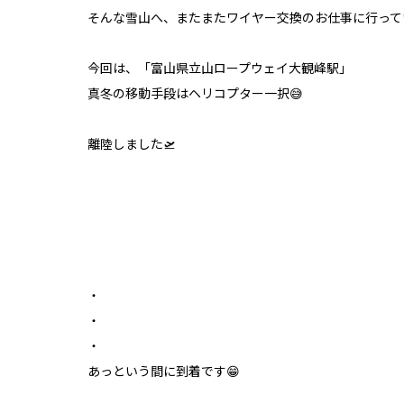
そんな雪山へ、またまたワイヤー交換のお仕事に行って
今回は、「富山県立山ロープウェイ大観峰駅」
真冬の移動手段はヘリコプター一択😅
離陸しました🛫
・
・
・
あっという間に到着です😁