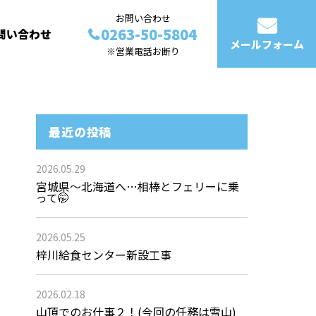
お問い合わせ
0263-50-5804
問い合わせ
メールフォーム
※営業電話お断り
最近の投稿
2026.05.29
宮城県～北海道へ…相棒とフェリーに乗
って🤭
2026.05.25
梓川給食センター新設工事
2026.02.18
山頂でのお仕事２！(今回の任務は雪山)