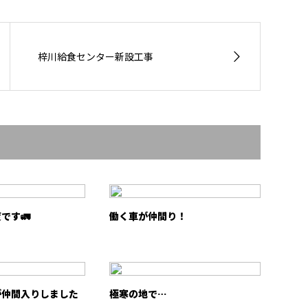
梓川給食センター新設工事
です🚛
働く車が仲間り！
が仲間入りしました
極寒の地で…