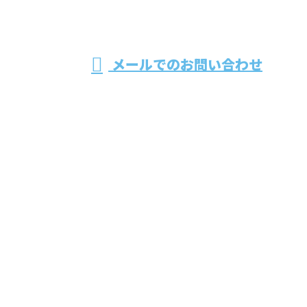
受付／8：00～17：00 ※営業電話お断り
メールでのお問い合わせ
ホーム
業務案内
採用情報
施工実績
会社概要
ブログ
お問い合わせ
株式会社協栄企画
〒399-8204
長野県安曇野市豊科高家1069-12清光ビル2F