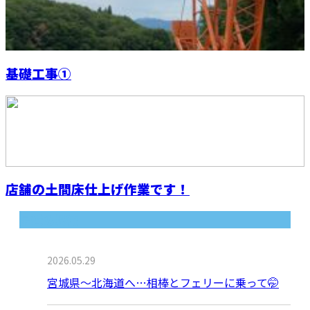
基礎工事①
店舗の土間床仕上げ作業です！
最近の投稿
2026.05.29
宮城県～北海道へ…相棒とフェリーに乗って🤭