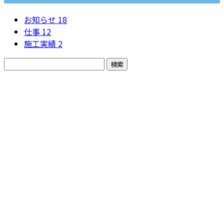
お知らせ
18
仕事
12
施工実績
2
お問い合わせ
お電話でのお問い合わせ
0263-50-5804
株式会社協栄企
画
受付／8：00～17：00 ※営業電話お断り