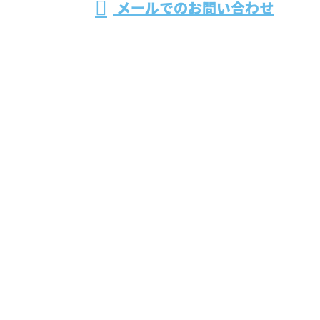
メールでのお問い合わせ
ホーム
業務案内
採用情報
施工実績
会社概要
ブログ
お問い合わせ
株式会社協栄企画
〒399-8204
長野県安曇野市豊科高家1069-12清光ビル2F
Googleマップで確認する
TEL：0263-50-5804 / FAX：0263-50-5809